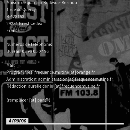
Maison de quartier Bellevue-Kerinou
1 rue du Quercy
BP 23153
29231 Brest Cedex
France
Numéros de téléphone:
Bureau: 02 98 05 07 96
Mail:
Programmes: frequence.mutine[at]orange.fr
Administration: administration[at]frequencemutine.fr
Rédaction: aurelie.deniel[at]frequencemutine.fr
(remplacer [at] par @)
À PROPOS