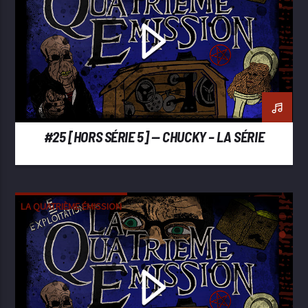
#25 [HORS SÉRIE 5] — CHUCKY – LA SÉRIE
LA QUATRIÈME ÉMISSION