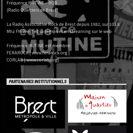
Fréquence MUTINE – RQB
(Radio Quartiers de Brest)
La Radio Associative Rock de Brest depuis 1982, sur 103.8
Mhz FM Brest et sa région et en streaming sur le web
Fréquence MUTINE est membre:
FERAROCK | www.ferarock.org |
CORLAB | www.corlab.org|
PARTENAIRES INSTITUTIONNELS