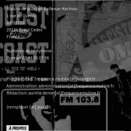
Maison de quartier Bellevue-Kerinou
1 rue du Quercy
BP 23153
29231 Brest Cedex
France
Numéros de téléphone:
Bureau: 02 98 05 07 96
Mail:
Programmes: frequence.mutine[at]orange.fr
Administration: administration[at]frequencemutine.fr
Rédaction: aurelie.deniel[at]frequencemutine.fr
(remplacer [at] par @)
À PROPOS