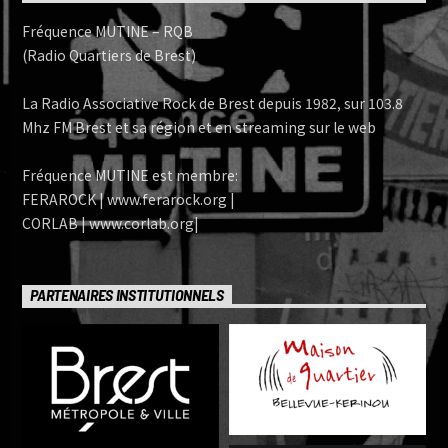
Fréquence MUTINE – RQB
(Radio Quartiers de Brest)
La Radio Associative Rock de Brest depuis 1982, sur 103.8
Mhz FM Brest et sa région et en streaming sur le web
Fréquence MUTINE est membre:
FERAROCK | www.ferarock.org |
CORLAB | www.corlab.org|
PARTENAIRES INSTITUTIONNELS