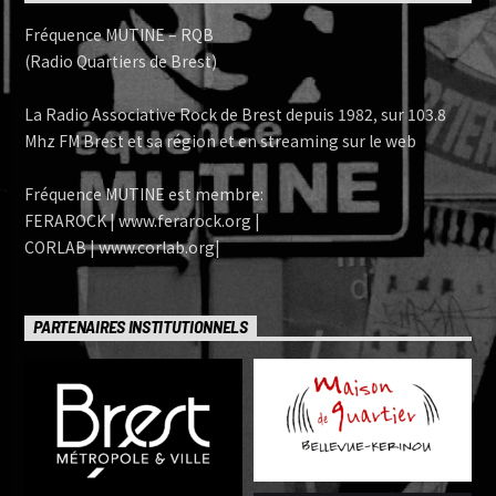
Fréquence MUTINE – RQB
(Radio Quartiers de Brest)
La Radio Associative Rock de Brest depuis 1982, sur 103.8
Mhz FM Brest et sa région et en streaming sur le web
Fréquence MUTINE est membre:
FERAROCK | www.ferarock.org |
CORLAB | www.corlab.org|
PARTENAIRES INSTITUTIONNELS