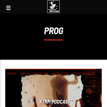
PROG
DJENT
INDUS
METAL FM
METALCORE
POST-GRUNGE
POST-HARDCORE
POST-METAL
PROG
STONER
SYMPHO
XTRM PODCAST