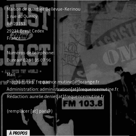
Maison de quartier Bellevue-Kerinou
1 rue du Quercy
BP 23153
29231 Brest Cedex
France
Numéros de téléphone:
Bureau: 02 98 05 07 96
Mail:
Programmes: frequence.mutine[at]orange.fr
Administration: administration[at]frequencemutine.fr
Rédaction: aurelie.deniel[at]frequencemutine.fr
(remplacer [at] par @)
À PROPOS