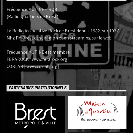
Fréquence MUTINE – RQB
(Radio Quartiers de Brest)
La Radio Associative Rock de Brest depuis 1982, sur 103.8
Mhz FM Brest et sa région et en streaming sur le web
Fréquence MUTINE est membre:
FERAROCK | www.ferarock.org |
CORLAB | www.corlab.org|
PARTENAIRES INSTITUTIONNELS