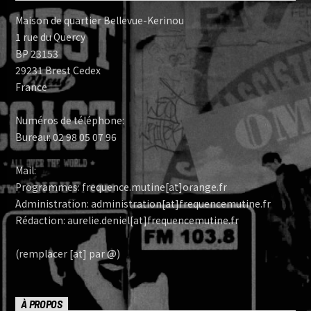
Maison de quartier Bellevue-Kerinou
1 rue du Quercy
BP 23153
29231 Brest Cedex
France
Numéros de téléphone:
Bureau: 02 98 05 07 96
Mail:
Programmes: frequence.mutine[at]orange.fr
Administration: administration[at]frequencemutine.fr
Rédaction: aurelie.deniel[at]frequencemutine.fr
(remplacer [at] par @)
À PROPOS