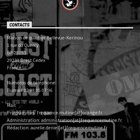
CONTACTS
Maison de quartier Bellevue-Kerinou
1 rue du Quercy
BP 23153
29231 Brest Cedex
France
Numéros de téléphone:
Bureau: 02 98 05 07 96
Mail:
Programmes: frequence.mutine[at]orange.fr
Administration: administration[at]frequencemutine.fr
Rédaction: aurelie.deniel[at]frequencemutine.fr