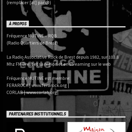
(remplacer [at] par @)
À PROPOS
Fréquence MUTINE – RQB
(Radio Quartiers de Brest)
La Radio Associative Rock de Brest depuis 1982, sur 103.8
Mhz FM Brest et sa région et en streaming sur le web
Fréquence MUTINE est membre:
FERAROCK | www.ferarock.org |
CORLAB | www.corlab.org|
PARTENAIRES INSTITUTIONNELS