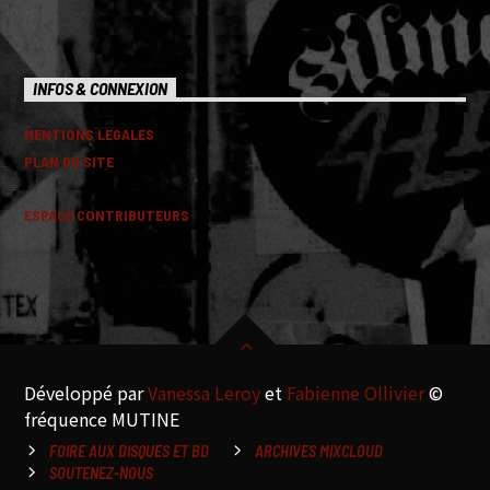
INFOS & CONNEXION
MENTIONS LEGALES
PLAN DU SITE
ESPACE CONTRIBUTEURS
Développé par
Vanessa Leroy
et
Fabienne Ollivier
©
fréquence MUTINE
FOIRE AUX DISQUES ET BD
ARCHIVES MIXCLOUD
SOUTENEZ-NOUS