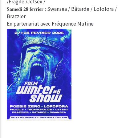
/Fragile /Jetsex /
𝐒𝐚𝐦𝐞𝐝𝐢 𝟐𝟖 𝐟𝐞𝐯𝐫𝐢𝐞𝐫 :
Swansea / Bâtarde / Lofofora /
Brazzier
En partenariat avec Fréquence Mutine