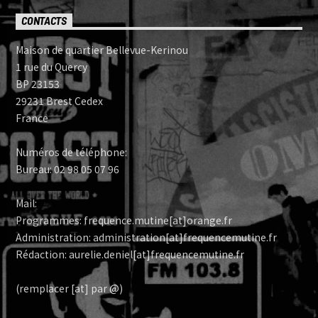
CONTACTS
Maison de quartier Bellevue-Kerinou
1 rue du Quercy
BP 23153
29231 Brest Cedex
France
Numéros de téléphone:
Bureau: 02 98 05 07 96
Mail:
Programmes: frequence.mutine[at]orange.fr
Administration: administration[at]frequencemutine.fr
Rédaction: aurelie.deniel[at]frequencemutine.fr
(remplacer [at] par @)