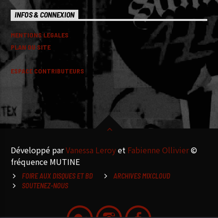
INFOS & CONNEXION
MENTIONS LEGALES
PLAN DU SITE
ESPACE CONTRIBUTEURS
Développé par
Vanessa Leroy
et
Fabienne Ollivier
©
fréquence MUTINE
FOIRE AUX DISQUES ET BD
ARCHIVES MIXCLOUD
SOUTENEZ-NOUS