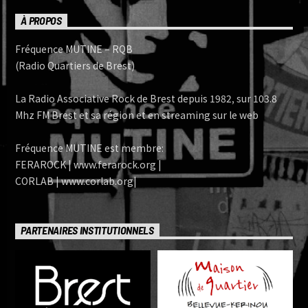
À PROPOS
Fréquence MUTINE – RQB
(Radio Quartiers de Brest)
La Radio Associative Rock de Brest depuis 1982, sur 103.8
Mhz FM Brest et sa région et en streaming sur le web
Fréquence MUTINE est membre:
FERAROCK | www.ferarock.org |
CORLAB | www.corlab.org|
PARTENAIRES INSTITUTIONNELS