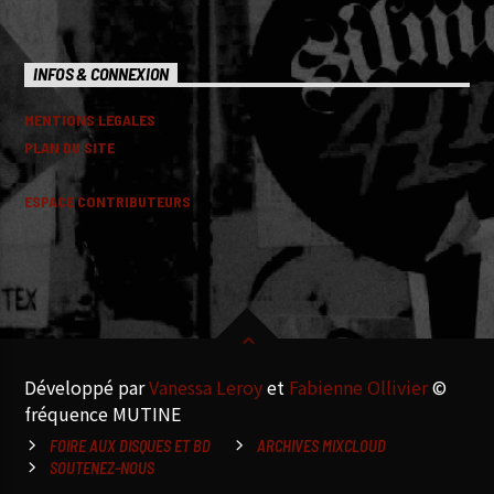
INFOS & CONNEXION
MENTIONS LEGALES
PLAN DU SITE
ESPACE CONTRIBUTEURS
Développé par
Vanessa Leroy
et
Fabienne Ollivier
©
fréquence MUTINE
FOIRE AUX DISQUES ET BD
ARCHIVES MIXCLOUD
SOUTENEZ-NOUS