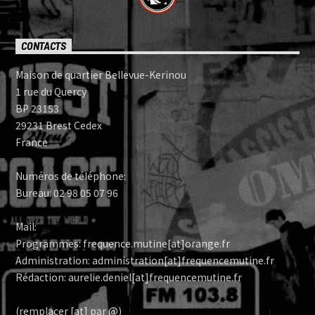
CONTACTS
Maison de quartier Bellevue-Kerinou
1 rue du Quercy
BP 23153
29231 Brest Cedex
France
Numéros de téléphone:
Bureau: 02 98 05 07 96
Mail:
Programmes: frequence.mutine[at]orange.fr
Administration: administration[at]frequencemutine.fr
Rédaction: aurelie.deniel[at]frequencemutine.fr
(remplacer [at] par @)