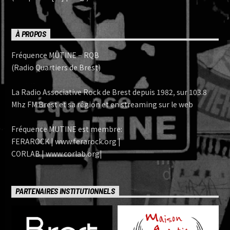
À PROPOS
Fréquence MUTINE – RQB
(Radio Quartiers de Brest)
La Radio Associative Rock de Brest depuis 1982, sur 103.8
Mhz FM Brest et sa région et en streaming sur le web
Fréquence MUTINE est membre:
FERAROCK | www.ferarock.org |
CORLAB | www.corlab.org|
PARTENAIRES INSTITUTIONNELS