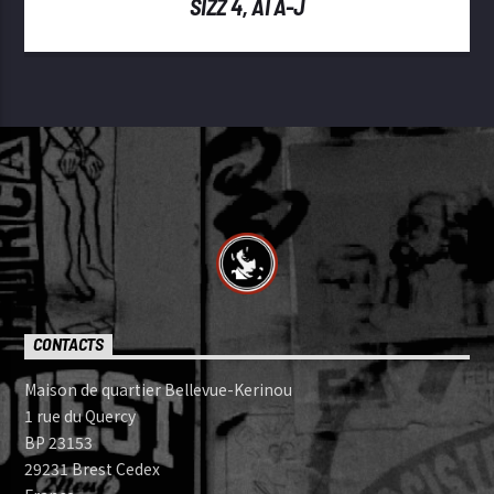
SIZZ 4, AI A-J
CONTACTS
Maison de quartier Bellevue-Kerinou
1 rue du Quercy
BP 23153
29231 Brest Cedex