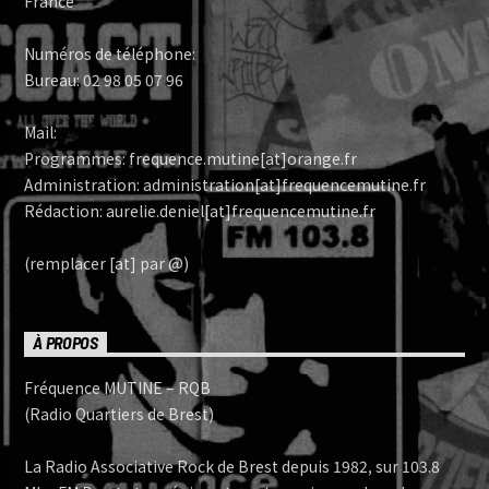
France
Numéros de téléphone:
Bureau: 02 98 05 07 96
Mail:
Programmes: frequence.mutine[at]orange.fr
Administration: administration[at]frequencemutine.fr
Rédaction: aurelie.deniel[at]frequencemutine.fr
(remplacer [at] par @)
À PROPOS
Fréquence MUTINE – RQB
(Radio Quartiers de Brest)
La Radio Associative Rock de Brest depuis 1982, sur 103.8