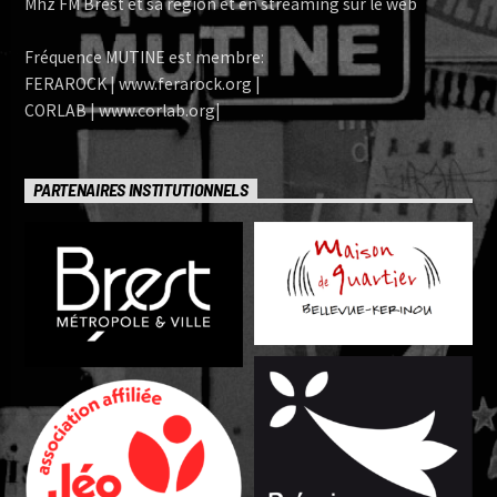
Mhz FM Brest et sa région et en streaming sur le web
Fréquence MUTINE est membre:
FERAROCK | www.ferarock.org |
CORLAB | www.corlab.org|
PARTENAIRES INSTITUTIONNELS