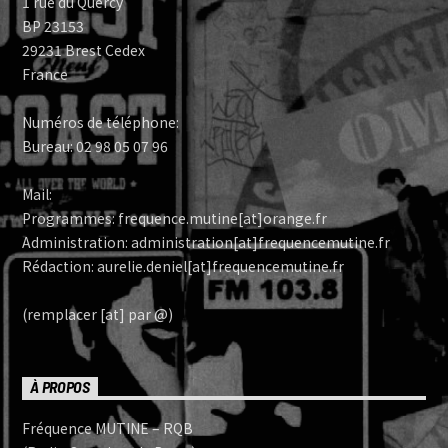
1 rue du Quercy
BP 23153
29231 Brest Cedex
France
Numéros de téléphone:
Bureau: 02 98 05 07 96
Mail:
Programmes: frequence.mutine[at]orange.fr
Administration: administration[at]frequencemutine.fr
Rédaction: aurelie.deniel[at]frequencemutine.fr
(remplacer [at] par @)
À PROPOS
Fréquence MUTINE – RQB