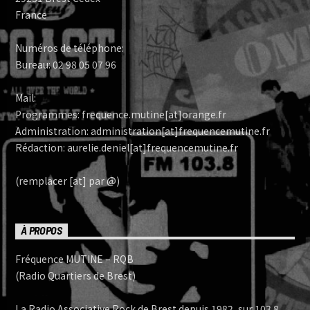
France
Numéros de téléphone:
Bureau: 02 98 05 07 96
Mail:
Programmes: frequence.mutine[at]orange.fr
Administration: administration[at]frequencemutine.fr
Rédaction: aurelie.deniel[at]frequencemutine.fr
(remplacer [at] par @)
À PROPOS
Fréquence MUTINE – RQB
(Radio Quartiers de Brest)
La Radio Associative Rock de Brest depuis 1982, sur 103.8