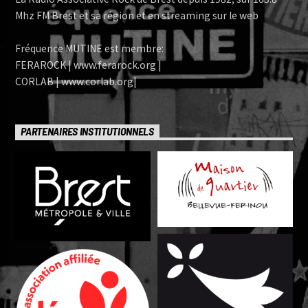
Mhz FM Brest et sa région et en streaming sur le web
Fréquence MUTINE est membre:
FERAROCK | www.ferarock.org |
CORLAB | www.corlab.org|
PARTENAIRES INSTITUTIONNELS