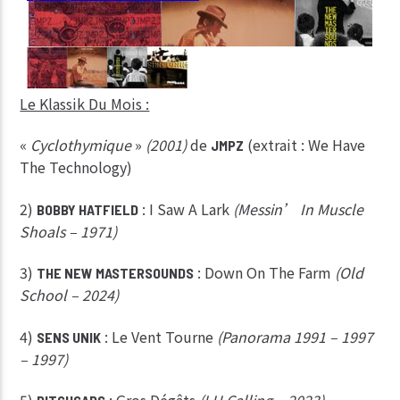
Le Klassik Du Mois :
«
Cyclothymique
»
(2001)
de
(extrait : We Have
JMPZ
The Technology)
2)
: I Saw A Lark
(Messin’ In Muscle
BOBBY HATFIELD
Shoals – 1971)
3)
: Down On The Farm
(Old
THE NEW MASTERSOUNDS
School – 2024)
4)
: Le Vent Tourne
(Panorama 1991 – 1997
SENS UNIK
– 1997)
5)
: Gros Dégâts
(LH Calling – 2023)