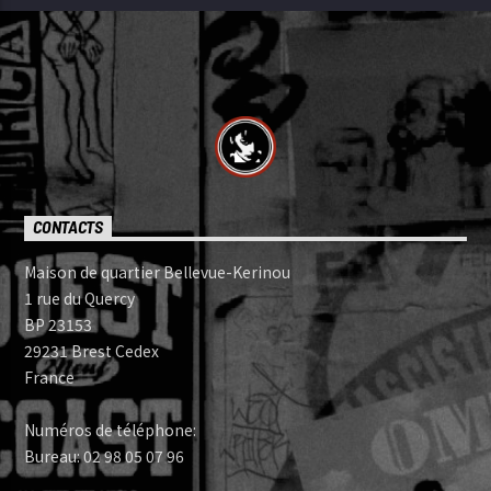
CONTACTS
Maison de quartier Bellevue-Kerinou
1 rue du Quercy
BP 23153
29231 Brest Cedex
France
Numéros de téléphone:
Bureau: 02 98 05 07 96