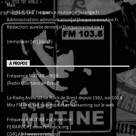
Mail:
Programmes: frequence.mutine[at]orange.fr
Administration: administration[at]frequencemutine.fr
Rédaction: aurelie.deniel[at]frequencemutine.fr
(remplacer [at] par @)
À PROPOS
Fréquence MUTINE – RQB
(Radio Quartiers de Brest)
La Radio Associative Rock de Brest depuis 1982, sur 103.8
Mhz FM Brest et sa région et en streaming sur le web
Fréquence MUTINE est membre:
FERAROCK | www.ferarock.org |
CORLAB | www.corlab.org|