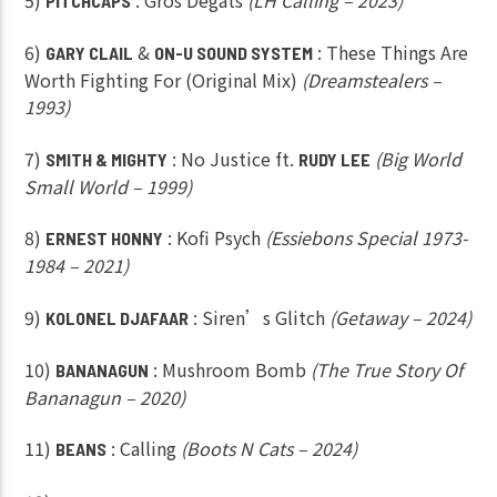
PITCHCAPS
6)
&
: These Things Are
GARY CLAIL
ON-U SOUND SYSTEM
Worth Fighting For (Original Mix)
(Dreamstealers –
1993)
7)
: No Justice ft.
(Big World
SMITH & MIGHTY
RUDY LEE
Small World – 1999)
8)
: Kofi Psych
(Essiebons Special 1973-
ERNEST HONNY
1984 – 2021)
9)
: Siren’s Glitch
(Getaway – 2024)
KOLONEL DJAFAAR
10)
: Mushroom Bomb
(The True Story Of
BANANAGUN
Bananagun – 2020)
11)
: Calling
(Boots N Cats – 2024)
BEANS