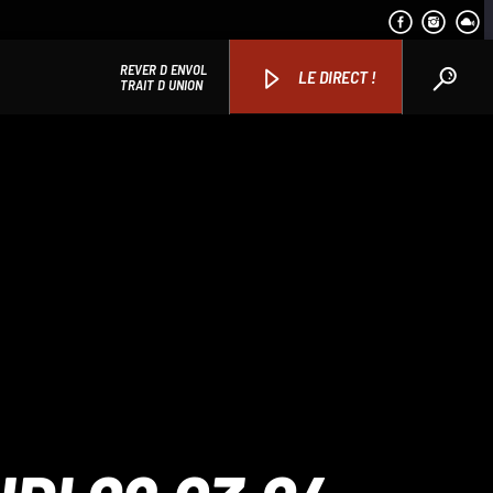
REVER D ENVOL
LE DIRECT !
TRAIT D UNION