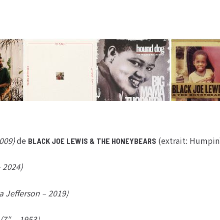
009)
de
(extrait: Humpi
BLACK JOE LEWIS & THE HONEYBEARS
 2024)
a Jefferson – 2019)
(7″ – 1953)