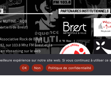
S
PARTENAIRES INSTITUTIONNELS
e MUTINE – RQB
artiers de Brest)
Associative Rock de Brest
82, sur 103.8 Mhz FM Brest et sa
 en streaming sur le web
eilleure expérience sur notre site web. Si vous continuez à utiliser ce
e MUTINE est membre:
OK
Non
Politique de confidentialité
 | www.ferarock.org |
 www.corlab.org|