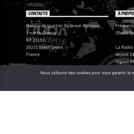
CONTACTS
À PROPO
Maison de quartier Bellevue-Kerinou
Fréquenc
1 rue du Quercy
(Radio Qu
BP 23153
29231 Brest Cedex
La Radio 
France
depuis 19
région et
Numéros de téléphone:
Nous utilisons des cookies pour vous garantir la m
Bureau: 02 98 05 07 96
Fréquenc
FERAROCK
Mail:
CORLAB |
Programmes:
frequence.mutine[at]orange.fr
Administration:
administration[at]frequencemutine.fr
Rédaction:
aurelie.deniel[at]frequencemutine.fr