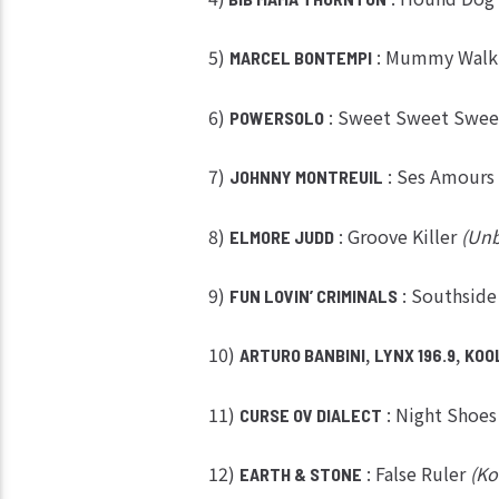
5)
: Mummy Wal
MARCEL BONTEMPI
6)
: Sweet Sweet Swee
POWERSOLO
7)
: Ses Amours
JOHNNY MONTREUIL
8)
: Groove Killer
(Unb
ELMORE JUDD
9)
: Southsid
FUN LOVIN’ CRIMINALS
10)
,
,
ARTURO BANBINI
LYNX 196.9
KOO
11)
: Night Shoe
CURSE OV DIALECT
12)
: False Ruler
(Ko
EARTH & STONE