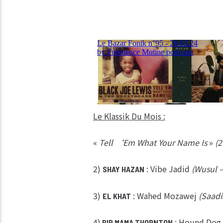
Le Klassik Du Mois :
«
Tell ‘Em What Your Name Is
»
(2
2)
: Vibe Jadid
(Wusul –
SHAY HAZAN
3)
: Wahed Mozawej
(Saadi
EL KHAT
4)
: Hound Dog
BIB MAMA THORNTON