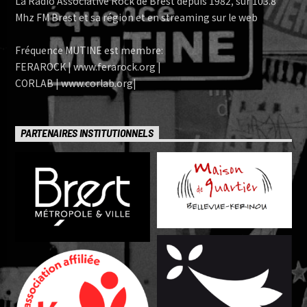
La Radio Associative Rock de Brest depuis 1982, sur 103.8
Mhz FM Brest et sa région et en streaming sur le web
Fréquence MUTINE est membre:
FERAROCK | www.ferarock.org |
CORLAB | www.corlab.org|
PARTENAIRES INSTITUTIONNELS