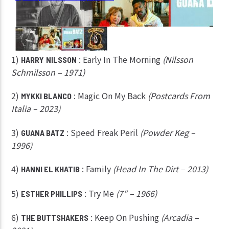
1)
: Early In The Morning
(Nilsson
HARRY
NILSSON
Schmilsson – 1971)
2)
: Magic On My Back
(Postcards From
MYKKI BLANCO
Italia – 2023)
3)
: Speed Freak Peril
(Powder Keg –
GUANA BATZ
1996)
4)
: Family
(Head In The Dirt – 2013)
HANNI EL KHATIB
5)
: Try Me
(7″ – 1966)
ESTHER PHILLIPS
6)
: Keep On Pushing
(Arcadia –
THE BUTTSHAKERS