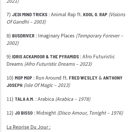
2021)
7)
: Animal Rap ft.
(Visions
JEDI MIND TRICKS
KOOL G. RAP
Of Gandhi – 2003)
8)
: Imaginary Places
(Temporary Forever –
BUSDRIVER
2002)
9)
: Afro Futuristic
IDRIS ACKAMOOR & THE PYRAMIDS
Dreams
(Afro Futuristic Dreams – 2023)
10)
: Run Around ft.
&
MOP MOP
FRED WESLEY
ANTHONY
(Isle Of Magic – 2013)
JOSEPH
11)
: Arabica
(Arabica – 1978)
TALA A.M.
12)
: Midnight
(Disco Amour, Tonight – 1976)
JO BISSO
La Reprise Du Jour :