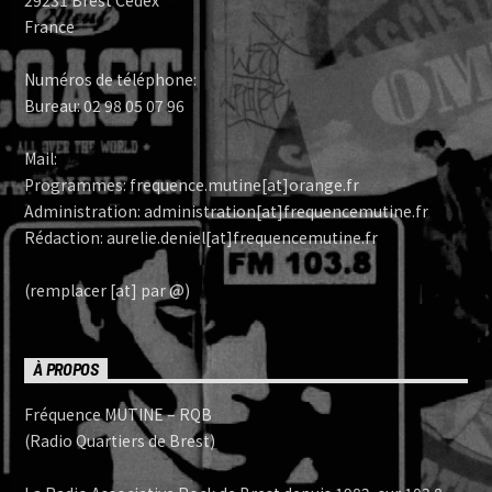
France
Numéros de téléphone:
Bureau: 02 98 05 07 96
Mail:
Programmes: frequence.mutine[at]orange.fr
Administration: administration[at]frequencemutine.fr
Rédaction: aurelie.deniel[at]frequencemutine.fr
(remplacer [at] par @)
À PROPOS
Fréquence MUTINE – RQB
(Radio Quartiers de Brest)