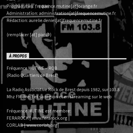
Programmes: frequence.mutine[at]orange.fr
Administration: administration[at]frequencemutine.fr
Rédaction: aurelie.deniel[at]frequencemutine.fr
(remplacer [at] par @)
À PROPOS
Fréquence MUTINE – RQB
(Radio Quartiers de Brest)
La Radio Associative Rock de Brest depuis 1982, sur 103.8
Mhz FM Brest et sa région et en streaming sur le web
Fréquence MUTINE est membre:
FERAROCK | www.ferarock.org |
CORLAB | www.corlab.org|