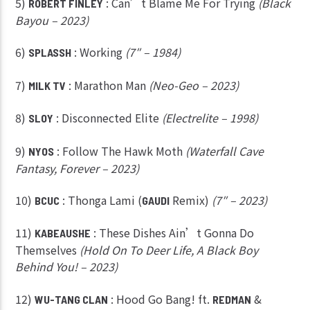
5)
: Can’t Blame Me For Trying
(Black
ROBERT FINLEY
Bayou – 2023)
6)
: Working
(7″ – 1984)
SPLASSH
7)
: Marathon Man
(Neo-Geo – 2023)
MILK TV
8)
: Disconnected Elite
(Electrelite – 1998)
SLOY
9)
: Follow The Hawk Moth
(Waterfall Cave
NYOS
Fantasy, Forever – 2023)
10)
: Thonga Lami (
Remix)
(7″ – 2023)
BCUC
GAUDI
11)
: These Dishes Ain’t Gonna Do
KABEAUSHE
Themselves
(Hold On To Deer Life, A Black Boy
Behind You! – 2023)
12)
: Hood Go Bang! ft.
&
WU-TANG CLAN
REDMAN