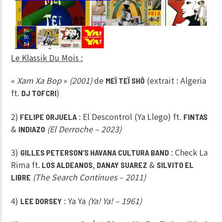
Le Klassik Du Mois :
«
Xam Xa Bop
»
(2001)
de
(extrait : Algeria
MEÏ TEÏ SHÔ
ft.
)
DJ TOFCRI
2)
: El Descontrol (Ya Llego) ft.
FELIPE ORJUELA
FINTAS
&
(El Derroche – 2023)
INDIAZO
3)
: Check La
GILLES PETERSON’S HAVANA CULTURA BAND
Rima ft.
,
&
LOS ALDEANOS
DANAY SUAREZ
SILVITO EL
(The Search Continues – 2011)
LIBRE
4)
: Ya Ya
(Ya! Ya! – 1961)
LEE DORSEY