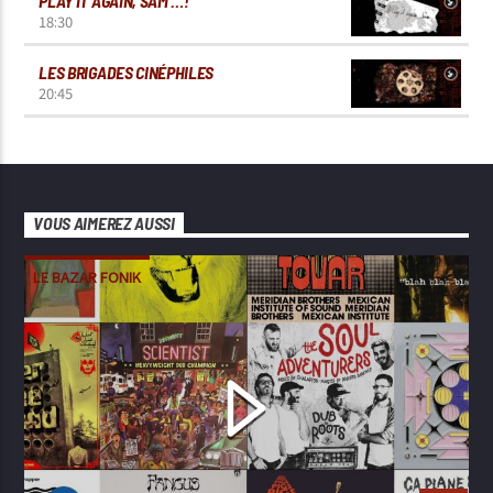
PLAY IT AGAIN, SAM …!
18:30
LES BRIGADES CINÉPHILES
20:45
VOUS AIMEREZ AUSSI
LE BAZAR FONIK