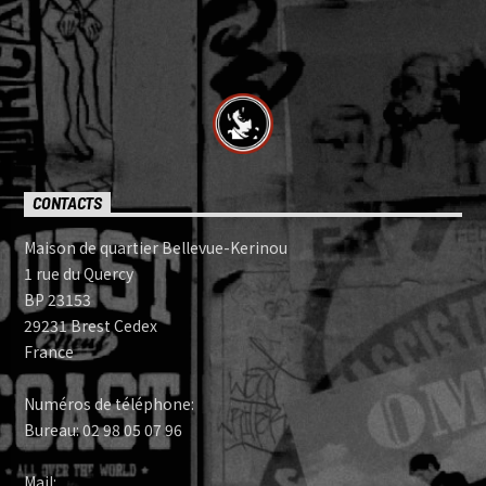
CONTACTS
Maison de quartier Bellevue-Kerinou
1 rue du Quercy
BP 23153
29231 Brest Cedex
France
Numéros de téléphone:
Bureau: 02 98 05 07 96
Mail: