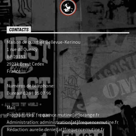
CONTACTS
Maison de quartier Bellevue-Kerinou
1 rue du Quercy
BP 23153
29231 Brest Cedex
France
Numéros de téléphone:
Bureau: 02 98 05 07 96
Mail:
Programmes: frequence.mutine[at]orange.fr
Administration: administration[at]frequencemutine.fr
Rédaction: aurelie.deniel[at]frequencemutine.fr