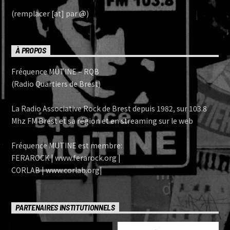
(remplacer [at] par @)
À PROPOS
Fréquence MUTINE – RQB
(Radio Quartiers de Brest)
La Radio Associative Rock de Brest depuis 1982, sur 103.8
Mhz FM Brest et sa région et en streaming sur le web
Fréquence MUTINE est membre:
FERAROCK | www.ferarock.org |
CORLAB | www.corlab.org|
PARTENAIRES INSTITUTIONNELS