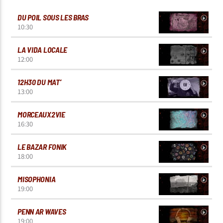
DU POIL SOUS LES BRAS
10:30
LA VIDA LOCALE
12:00
12H30 DU MAT’
13:00
MORCEAUX2VIE
16:30
LE BAZAR FONIK
18:00
MISOPHONIA
19:00
PENN AR WAVES
19:00