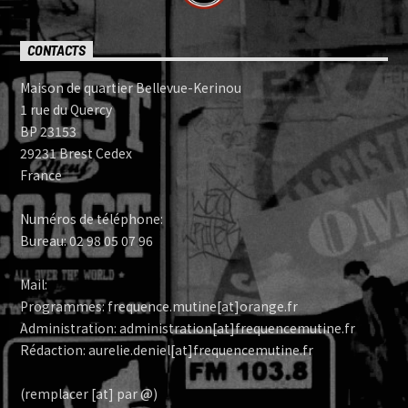
CONTACTS
Maison de quartier Bellevue-Kerinou
1 rue du Quercy
BP 23153
29231 Brest Cedex
France
Numéros de téléphone:
Bureau: 02 98 05 07 96
Mail:
Programmes: frequence.mutine[at]orange.fr
Administration: administration[at]frequencemutine.fr
Rédaction: aurelie.deniel[at]frequencemutine.fr
(remplacer [at] par @)