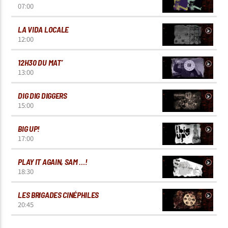
07:00
LA VIDA LOCALE
12:00
12H30 DU MAT’
13:00
DIG DIG DIGGERS
15:00
BIG UP!
17:00
PLAY IT AGAIN, SAM …!
18:30
LES BRIGADES CINÉPHILES
20:45