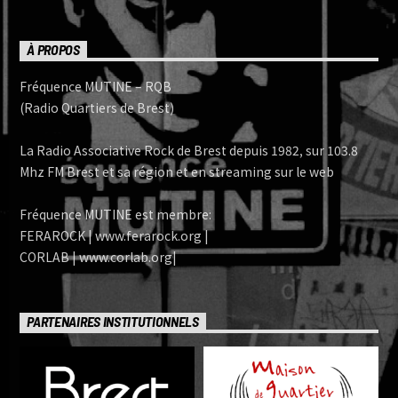
À PROPOS
Fréquence MUTINE – RQB
(Radio Quartiers de Brest)
La Radio Associative Rock de Brest depuis 1982, sur 103.8
Mhz FM Brest et sa région et en streaming sur le web
Fréquence MUTINE est membre:
FERAROCK | www.ferarock.org |
CORLAB | www.corlab.org|
PARTENAIRES INSTITUTIONNELS