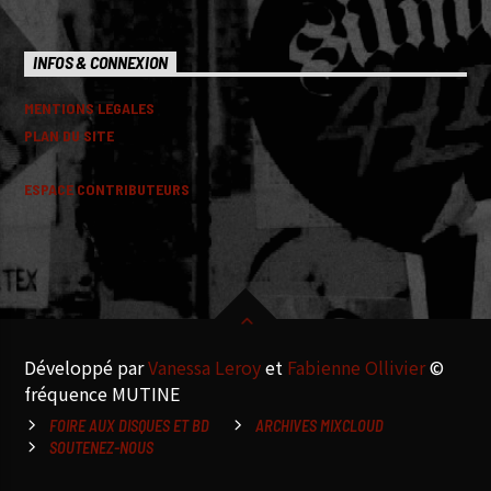
INFOS & CONNEXION
MENTIONS LEGALES
PLAN DU SITE
ESPACE CONTRIBUTEURS
Développé par
Vanessa Leroy
et
Fabienne Ollivier
©
fréquence MUTINE
FOIRE AUX DISQUES ET BD
ARCHIVES MIXCLOUD
SOUTENEZ-NOUS