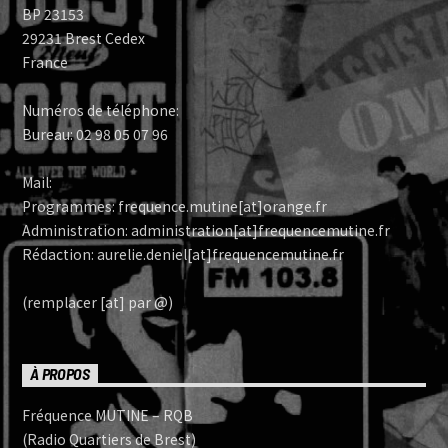
BP 23153
29231 Brest Cedex
France
Numéros de téléphone:
Bureau: 02 98 05 07 96
Mail:
Programmes: frequence.mutine[at]orange.fr
Administration: administration[at]frequencemutine.fr
Rédaction: aurelie.deniel[at]frequencemutine.fr
(remplacer [at] par @)
À PROPOS
Fréquence MUTINE – RQB
(Radio Quartiers de Brest)