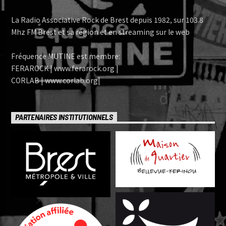
La Radio Associative Rock de Brest depuis 1982, sur 103.8
Mhz FM Brest et sa région et en streaming sur le web
Fréquence MUTINE est membre:
FERAROCK | www.ferarock.org |
CORLAB | www.corlab.org|
PARTENAIRES INSTITUTIONNELS