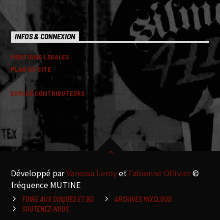
INFOS & CONNEXION
MENTIONS LEGALES
PLAN DU SITE
ESPACE CONTRIBUTEURS
Développé par
Vanessa Leroy
et
Fabienne Ollivier
©
fréquence MUTINE
FOIRE AUX DISQUES ET BD
ARCHIVES MIXCLOUD
SOUTENEZ-NOUS