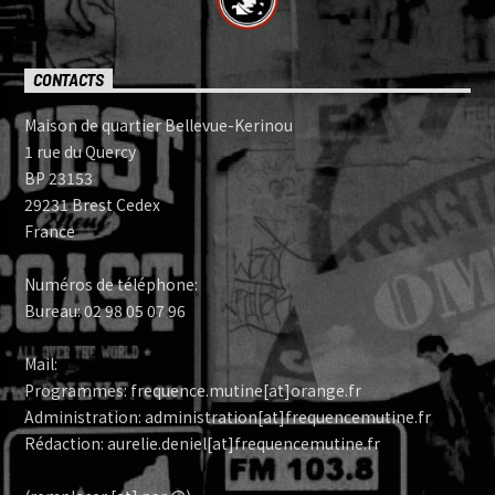
CONTACTS
Maison de quartier Bellevue-Kerinou
1 rue du Quercy
BP 23153
29231 Brest Cedex
France
Numéros de téléphone:
Bureau: 02 98 05 07 96
Mail:
Programmes: frequence.mutine[at]orange.fr
Administration: administration[at]frequencemutine.fr
Rédaction: aurelie.deniel[at]frequencemutine.fr