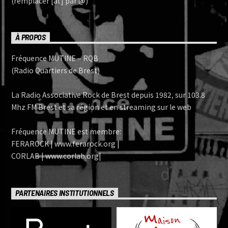
(remplacer [at] par @)
À PROPOS
Fréquence MUTINE – RQB
(Radio Quartiers de Brest)
La Radio Associative Rock de Brest depuis 1982, sur 103.8
Mhz FM Brest et sa région et en streaming sur le web
Fréquence MUTINE est membre:
FERAROCK | www.ferarock.org |
CORLAB | www.corlab.org|
PARTENAIRES INSTITUTIONNELS