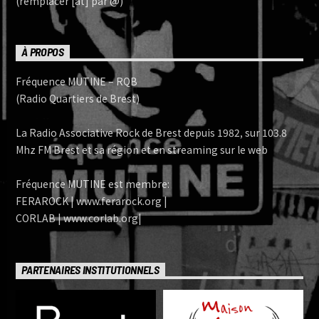
(remplacer [at] par @)
À PROPOS
Fréquence MUTINE – RQB
(Radio Quartiers de Brest)
La Radio Associative Rock de Brest depuis 1982, sur 103.8
Mhz FM Brest et sa région et en streaming sur le web
Fréquence MUTINE est membre:
FERAROCK | www.ferarock.org |
CORLAB | www.corlab.org|
PARTENAIRES INSTITUTIONNELS