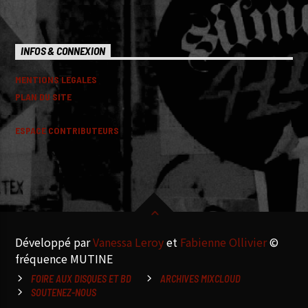
INFOS & CONNEXION
MENTIONS LEGALES
PLAN DU SITE
ESPACE CONTRIBUTEURS
Développé par
Vanessa Leroy
et
Fabienne Ollivier
©
fréquence MUTINE
FOIRE AUX DISQUES ET BD
ARCHIVES MIXCLOUD
SOUTENEZ-NOUS