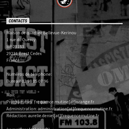
CONTACTS
Maison de quartier Bellevue-Kerinou
1 rue du Quercy
BP 23153
29231 Brest Cedex
France
Numéros de téléphone:
Bureau: 02 98 05 07 96
Mail:
Programmes: frequence.mutine[at]orange.fr
Administration: administration[at]frequencemutine.fr
Rédaction: aurelie.deniel[at]frequencemutine.fr