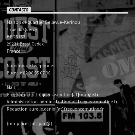
CONTACTS
Maison de quartier Bellevue-Kerinou
1 rue du Quercy
BP 23153
29231 Brest Cedex
France
Numéros de téléphone:
Bureau: 02 98 05 07 96
Mail:
Programmes: frequence.mutine[at]orange.fr
Administration: administration[at]frequencemutine.fr
Rédaction: aurelie.deniel[at]frequencemutine.fr
(remplacer [at] par @)