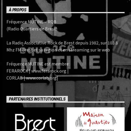
À PROPOS
Fréquence MUTINE – RQB
(Radio Quartiers de Brest)
La Radio Associative Rock de Brest depuis 1982, sur 103.8
Mhz FM Brest et sa région et en streaming sur le web
Fréquence MUTINE est membre:
FERAROCK | www.ferarock.org |
CORLAB | www.corlab.org|
PARTENAIRES INSTITUTIONNELS