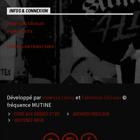
INFOS & CONNEXION
MENTIONS LEGALES
PLAN DU SITE
ESPACE CONTRIBUTEURS
Développé par
Vanessa Leroy
et
Fabienne Ollivier
©
fréquence MUTINE
FOIRE AUX DISQUES ET BD
ARCHIVES MIXCLOUD
SOUTENEZ-NOUS