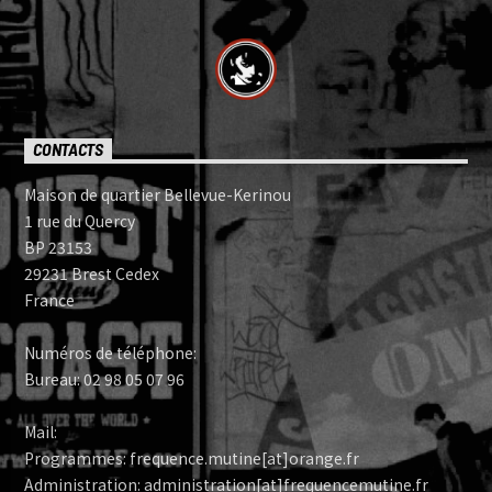
CONTACTS
Maison de quartier Bellevue-Kerinou
1 rue du Quercy
BP 23153
29231 Brest Cedex
France
Numéros de téléphone:
Bureau: 02 98 05 07 96
Mail:
Programmes: frequence.mutine[at]orange.fr
Administration: administration[at]frequencemutine.fr