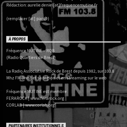
Rédaction: aurelie.deniel[at]frequencemutine.fr
(remplacer [at] par @)
À PROPOS
Fréquence MUTINE – RQB
(Radio Quartiers de Brest)
La Radio Associative Rock de Brest depuis 1982, sur 103.8
Mhz FM Brest et sa région et en streaming sur le web
Fréquence MUTINE est membre:
FERAROCK | www.ferarock.org |
CORLAB | www.corlab.org|
PARTENAIRES INSTITUTIONNELS