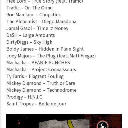
Flee Lord – True Story (feat. Traffic)
Traffic – On The Grind
Roc Marciano – Chopstick
The Alchemist – Diego Maradona
Jamal Gasol – Time Iz Money
Da$H – Large Amounts
DirtyDiggs – Sky High
Boldy James – Hidden in Plain Sight
Joey Majors – The Plug (feat. Matt Fingaz)
Machacha – BEANIE PUNCHES
Machacha – Project Connaisseurs
Ty Farris – Flagrant Fouling
Mickey Diamond – Truth or Dare
Mickey Diamond – Technodrome
Prodigy – H.N.I.C
Saint Tropez – Belle de jour