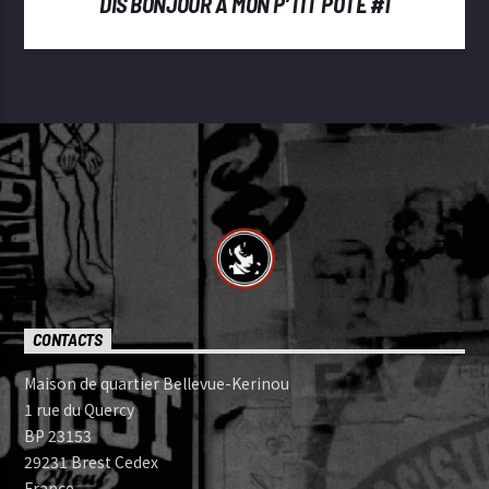
DIS BONJOUR À MON P’TIT POTE #1
CONTACTS
Maison de quartier Bellevue-Kerinou
1 rue du Quercy
BP 23153
29231 Brest Cedex
France