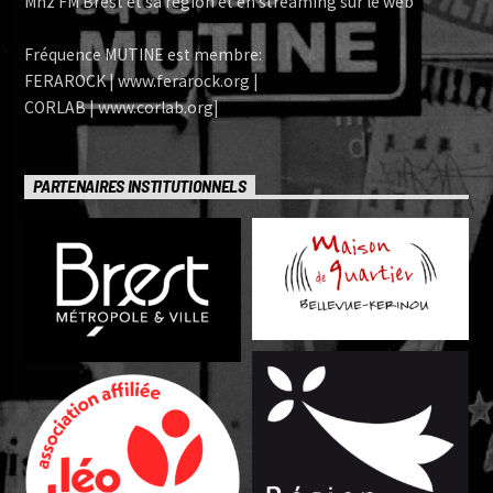
Mhz FM Brest et sa région et en streaming sur le web
Fréquence MUTINE est membre:
FERAROCK | www.ferarock.org |
CORLAB | www.corlab.org|
PARTENAIRES INSTITUTIONNELS