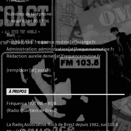
Numéros de téléphone:
Bureau: 02 98 05 07 96
Mail:
Programmes: frequence.mutine[at]orange.fr
Administration: administration[at]frequencemutine.fr
Rédaction: aurelie.deniel[at]frequencemutine.fr
(remplacer [at] par @)
À PROPOS
Fréquence MUTINE – RQB
(Radio Quartiers de Brest)
La Radio Associative Rock de Brest depuis 1982, sur 103.8