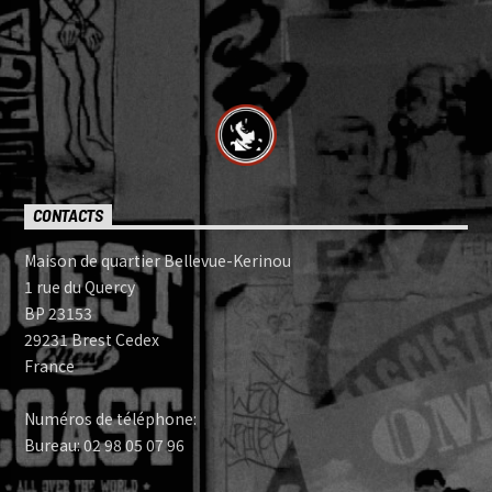
CONTACTS
Maison de quartier Bellevue-Kerinou
1 rue du Quercy
BP 23153
29231 Brest Cedex
France
Numéros de téléphone:
Bureau: 02 98 05 07 96