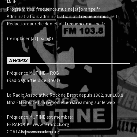
Mail:
Programmes: frequence.mutine[at]orange.fr
Administration: administration[at]frequencemutine.fr
Rédaction: aurelie.deniel[at]frequencemutine.fr
(remplacer [at] par @)
À PROPOS
Fréquence MUTINE – RQB
(Radio Quartiers de Brest)
La Radio Associative Rock de Brest depuis 1982, sur 103.8
Mhz FM Brest et sa région et en streaming sur le web
Fréquence MUTINE est membre:
FERAROCK | www.ferarock.org |
CORLAB | www.corlab.org|