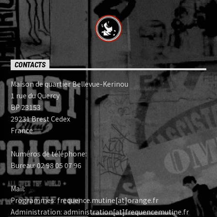
CONTACTS
Maison de quartier Bellevue-Kerinou
1 rue du Quercy
BP 23153
29231 Brest Cedex
France
Numéros de téléphone:
Bureau: 02 98 05 07 96
Mail:
Programmes: frequence.mutine[at]orange.fr
Administration: administration[at]frequencemutine.fr