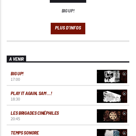
BIG UP!
A VENIR
BIG UP!
17:00
PLAY IT AGAIN, SAM …!
18:30
LES BRIGADES CINÉPHILES
20:45
TEMPS SONORE