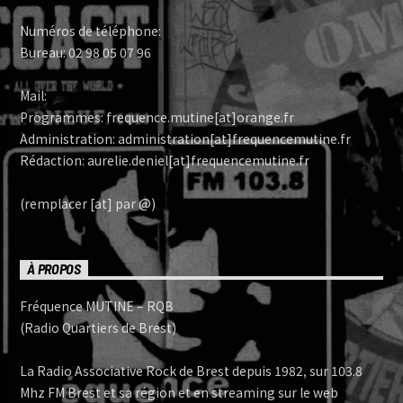
Numéros de téléphone:
Bureau: 02 98 05 07 96
Mail:
Programmes: frequence.mutine[at]orange.fr
Administration: administration[at]frequencemutine.fr
Rédaction: aurelie.deniel[at]frequencemutine.fr
(remplacer [at] par @)
À PROPOS
Fréquence MUTINE – RQB
(Radio Quartiers de Brest)
La Radio Associative Rock de Brest depuis 1982, sur 103.8
Mhz FM Brest et sa région et en streaming sur le web