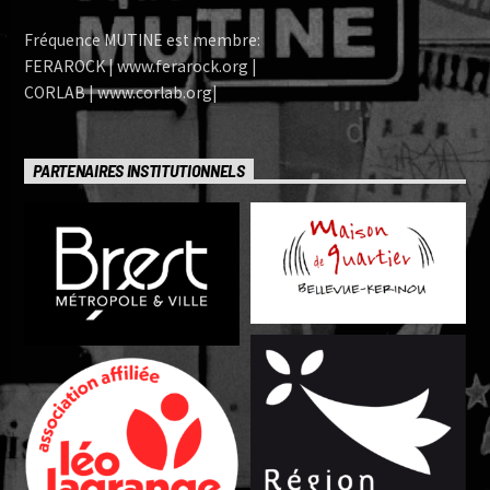
Fréquence MUTINE est membre:
FERAROCK | www.ferarock.org |
CORLAB | www.corlab.org|
PARTENAIRES INSTITUTIONNELS