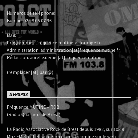
Numéros de téléphone:
Bureau: 02 98 05 07 96
Mail:
Programmes: frequence.mutine[at]orange.fr
Administration: administration[at]frequencemutine.fr
Rédaction: aurelie.deniel[at]frequencemutine.fr
(remplacer [at] par @)
À PROPOS
Fréquence MUTINE – RQB
(Radio Quartiers de Brest)
La Radio Associative Rock de Brest depuis 1982, sur 103.8
Mhz FM Brest et sa région et en streaming sur le web