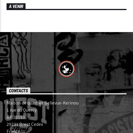
A VENIR
CONTACTS
Maison de quartier Bellevue-Kerinou
1 rue du Quercy
BP 23153
29231 Brest Cedex
France