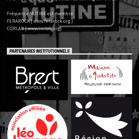
Fréquence MUTINE est membre:
FERAROCK | www.ferarock.org |
CORLAB | www.corlab.org|
PARTENAIRES INSTITUTIONNELS