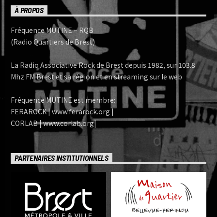
À PROPOS
Fréquence MUTINE – RQB
(Radio Quartiers de Brest)
La Radio Associative Rock de Brest depuis 1982, sur 103.8
Mhz FM Brest et sa région et en streaming sur le web
Fréquence MUTINE est membre:
FERAROCK | www.ferarock.org |
CORLAB | www.corlab.org|
PARTENAIRES INSTITUTIONNELS