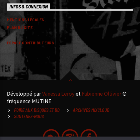
INFOS & CONNEXION
MENTIONS LEGALES
PLAN DU SITE
ESPACE CONTRIBUTEURS
Développé par
Vanessa Leroy
et
Fabienne Ollivier
©
fréquence MUTINE
FOIRE AUX DISQUES ET BD
ARCHIVES MIXCLOUD
SOUTENEZ-NOUS