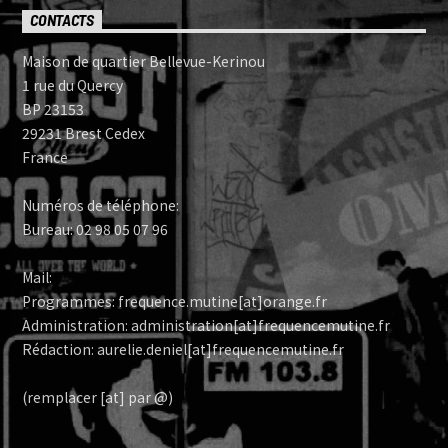
CONTACTS
Maison de quartier Bellevue-Kerinou
1 rue du Quercy
BP 23153
29231 Brest Cedex
France
Numéros de téléphone:
Bureau: 02 98 05 07 96
Mail:
Programmes: frequence.mutine[at]orange.fr
Administration: administration[at]frequencemutine.fr
Rédaction: aurelie.deniel[at]frequencemutine.fr
(remplacer [at] par @)